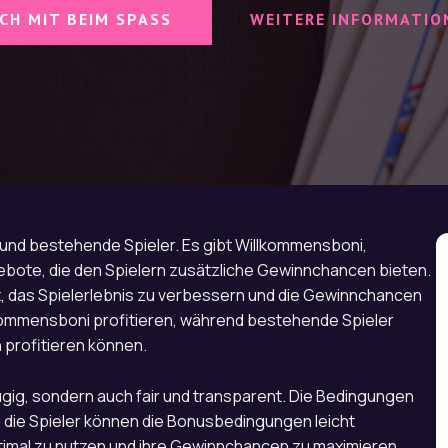
CH MIT BEIM SPASS
WEITERE INFORMATIO
 und bestehende Spieler. Es gibt Willkommensboni,
ebote, die den Spielern zusätzliche Gewinnchancen bieten.
it, das Spielerlebnis zu verbessern und die Gewinnchancen
kommensboni profitieren, während bestehende Spieler
 profitieren können.
zügig, sondern auch fair und transparent. Die Bedingungen
d die Spieler können die Bonusbedingungen leicht
ptimal zu nutzen und ihre Gewinnchancen zu maximieren.