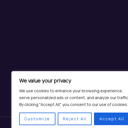
We value your privacy
We use cookies to enhance your browsing experience,
serve personalized ads or content, and analyze our traffic
By clicking "Accept All", you consent to our use of cookies.
Customize
Reject All
Accept All