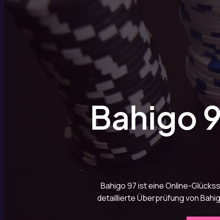
Zum
Inhalt
springen
Bahigo 9
Bahigo 97 ist eine Online-Glückss
detaillierte Überprüfung von Bahi